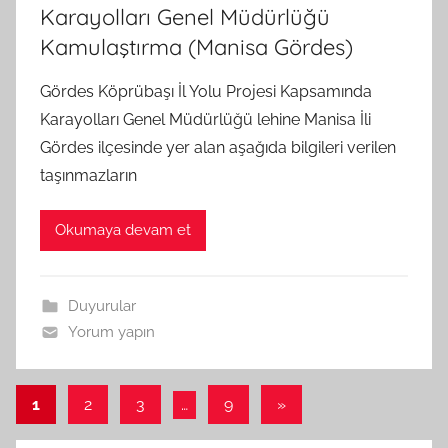
Karayolları Genel Müdürlüğü
Kamulaştırma (Manisa Gördes)
Gördes Köprübaşı İl Yolu Projesi Kapsamında
Karayolları Genel Müdürlüğü lehine Manisa İli
Gördes ilçesinde yer alan aşağıda bilgileri verilen
taşınmazların
Okumaya devam et
Duyurular
Yorum yapın
Yazı
Sonraki
1
2
3
…
9
»
yazılar
sayfalaması