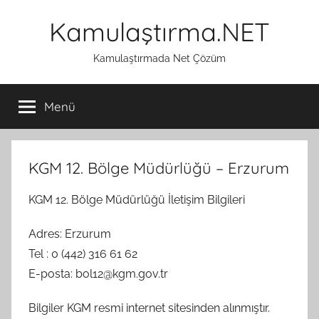
İçeriğe
Kamulaştırma.NET
atla
Kamulaştırmada Net Çözüm
Menü
KGM 12. Bölge Müdürlüğü – Erzurum
KGM 12. Bölge Müdürlüğü İletişim Bilgileri
Adres: Erzurum
Tel : 0 (442) 316 61 62
E-posta: bol12@kgm.gov.tr
Bilgiler KGM resmi internet sitesinden alınmıştır.